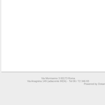
Via Mormanno 3 00173 Roma
Via Anagnina 149 (adiacente IKEA) -
Tel 06 / 72 346 83
Powered by
Dotane