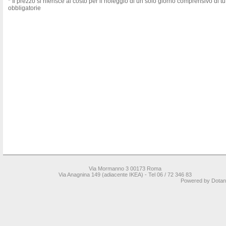
* Il prezzo si riferisce al costo per il noleggio di un solo giorno comprensivo di tu
obbligatorie
Via Mormanno 3 00173 Roma
Via Anagnina 149 (adiacente IKEA) -
Tel 06 / 72 346 83
Powered by
Dotane