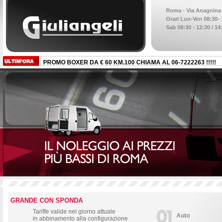
Roma - Via Anagnina 1
Orari Lun-Ven 08:30- 1
Sab 08:30 - 12:30 / 14
PROMO BOXER DA € 60 KM.100 CHIAMA AL 06-7222263 !!!!!
GRANDE CON SPONDA
Tariffe valide nel giorno attuale
Auto
in abbinamento alla configurazione