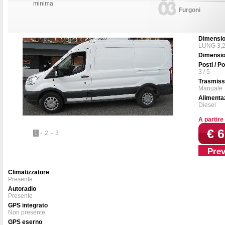
minima
Furgoni
Dimension
LUNG 3,2
Dimensio
Posti / Po
3 / 5
Trasmiss
Manuale
Alimenta
Diesel
A partire
€ 6
1
-
2
-
3
Prev
Climatizzatore
Presente
Autoradio
Presente
GPS integrato
Non presente
GPS eserno