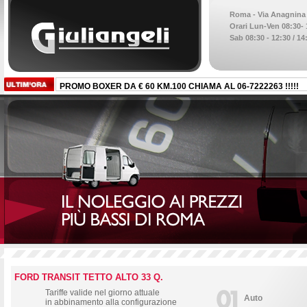
Roma - Via Anagnina 1
Orari Lun-Ven 08:30- 1
Sab 08:30 - 12:30 / 14
PROMO BOXER DA € 60 KM.100 CHIAMA AL 06-7222263 !!!!!
FORD TRANSIT TETTO ALTO 33 Q.
Tariffe valide nel giorno attuale
Auto
in abbinamento alla configurazione